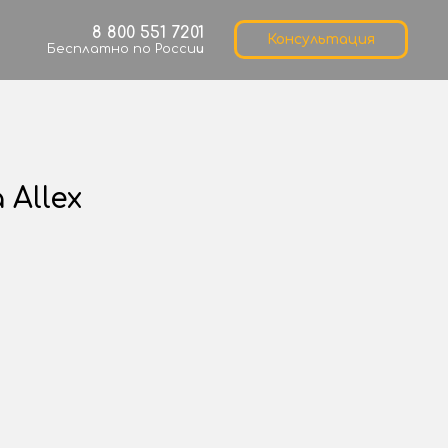
8 800 551 7201
Консультация
Бесплатно по Росси
и
 Allex